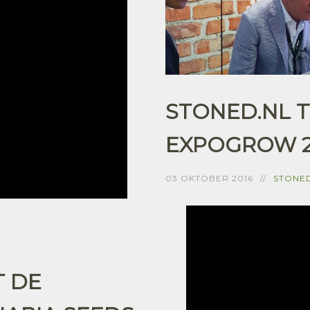
STONED.NL T
EXPOGROW 20
03 OKTOBER 2016
STONED
T DE