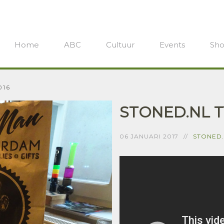
Home
ABC
Cultuur
Events
Sh
016
STONED.NL T
06 JANUARI 2017
STONED.