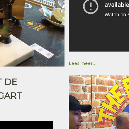
Lees meer...
T DE
GART