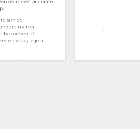
van de meest accurate
p.
d is in de
andere manier.
op bezoeken of
r en vraag je je af