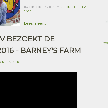
03 OKTOBER 2016
STONED.NL TV
2016
Lees meer...
V BEZOEKT DE
16 - BARNEY'S FARM
.NL TV 2016